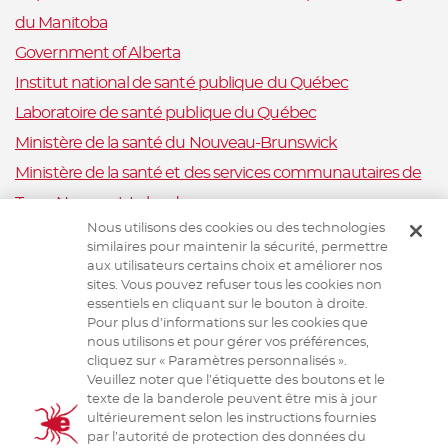
du Manitoba
Government of Alberta
Institut national de santé publique du Québec
Laboratoire de santé publique du Québec
Ministère de la santé du Nouveau-Brunswick
Ministère de la santé et des services communautaires de
Terre-Neuve-et-Labrador
Nous utilisons des cookies ou des technologies
Nova Scotia Department of Health and Wellness
similaires pour maintenir la sécurité, permettre
Ministère de la Santé et Mieux-être, Ile-du-Prince-Édouard
aux utilisateurs certains choix et améliorer nos
sites. Vous pouvez refuser tous les cookies non
Santé publique Ontario
essentiels en cliquant sur le bouton à droite.
Saskatchewan Ministry of Health
Pour plus d’informations sur les cookies que
nous utilisons et pour gérer vos préférences,
Système canadien de surveillance de la santé animale
cliquez sur « Paramètres personnalisés ».
Veuillez noter que l’étiquette des boutons et le
Santé animale Canada
texte de la banderole peuvent être mis à jour
ultérieurement selon les instructions fournies
par l’autorité de protection des données du