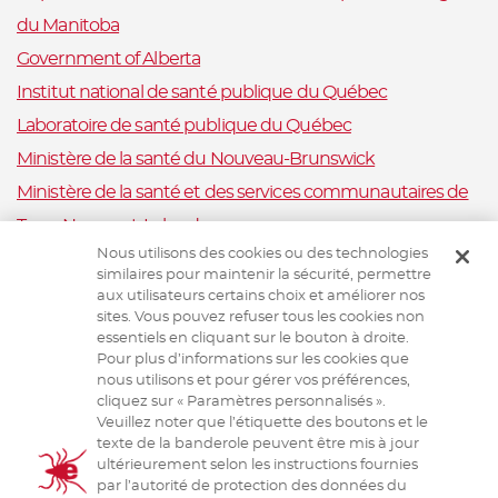
du Manitoba
Government of Alberta
Institut national de santé publique du Québec
Laboratoire de santé publique du Québec
Ministère de la santé du Nouveau-Brunswick
Ministère de la santé et des services communautaires de
Terre-Neuve-et-Labrador
Nous utilisons des cookies ou des technologies
Nova Scotia Department of Health and Wellness
similaires pour maintenir la sécurité, permettre
Ministère de la Santé et Mieux-être, Ile-du-Prince-Édouard
aux utilisateurs certains choix et améliorer nos
sites. Vous pouvez refuser tous les cookies non
Santé publique Ontario
essentiels en cliquant sur le bouton à droite.
Saskatchewan Ministry of Health
Pour plus d’informations sur les cookies que
nous utilisons et pour gérer vos préférences,
Système canadien de surveillance de la santé animale
cliquez sur « Paramètres personnalisés ».
Veuillez noter que l’étiquette des boutons et le
Santé animale Canada
texte de la banderole peuvent être mis à jour
ultérieurement selon les instructions fournies
par l’autorité de protection des données du