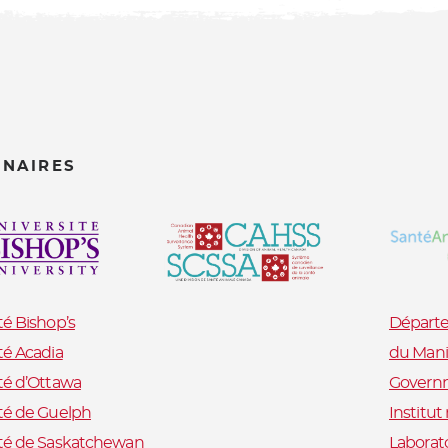
ENAIRES
té Bishop’s
Départe
té Acadia
du Mani
té d’Ottawa
Governm
té de Guelph
Institu
ité de Saskatchewan
Laborat