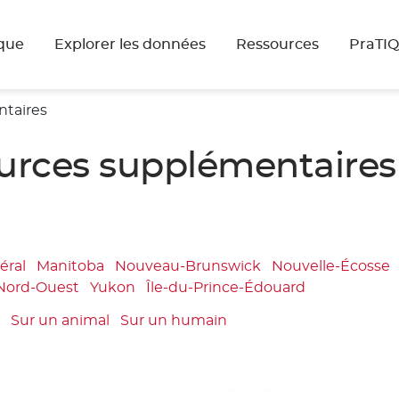
que
Explorer les données
Ressources
PraTI
ntaires
ources supplémentaires
éral
Manitoba
Nouveau-Brunswick
Nouvelle-Écosse
 Nord-Ouest
Yukon
Île-du-Prince-Édouard
t
Sur un animal
Sur un humain