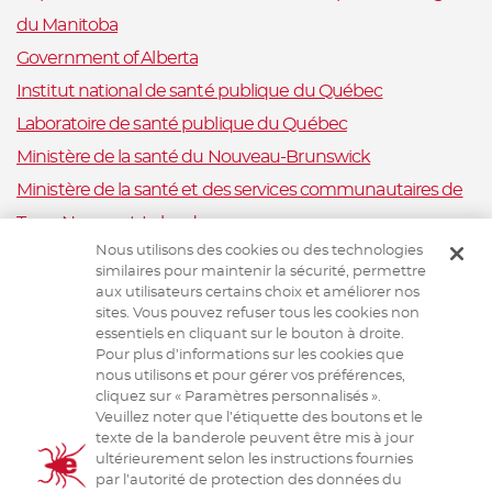
du Manitoba
Government of Alberta
Institut national de santé publique du Québec
Laboratoire de santé publique du Québec
Ministère de la santé du Nouveau-Brunswick
Ministère de la santé et des services communautaires de
Terre-Neuve-et-Labrador
Nous utilisons des cookies ou des technologies
Nova Scotia Department of Health and Wellness
similaires pour maintenir la sécurité, permettre
Ministère de la Santé et Mieux-être, Ile-du-Prince-Édouard
aux utilisateurs certains choix et améliorer nos
sites. Vous pouvez refuser tous les cookies non
Santé publique Ontario
essentiels en cliquant sur le bouton à droite.
Saskatchewan Ministry of Health
Pour plus d’informations sur les cookies que
nous utilisons et pour gérer vos préférences,
Système canadien de surveillance de la santé animale
cliquez sur « Paramètres personnalisés ».
Veuillez noter que l’étiquette des boutons et le
Santé animale Canada
texte de la banderole peuvent être mis à jour
ultérieurement selon les instructions fournies
par l’autorité de protection des données du