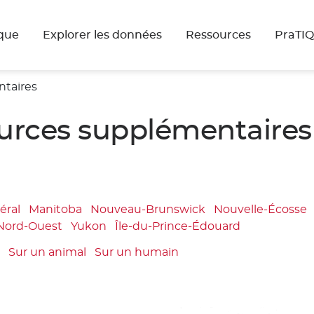
que
Explorer les données
Ressources
PraTI
ntaires
ources supplémentaires
éral
Manitoba
Nouveau-Brunswick
Nouvelle-Écosse
 Nord-Ouest
Yukon
Île-du-Prince-Édouard
t
Sur un animal
Sur un humain