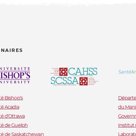
ENAIRES
té Bishop’s
Départe
té Acadia
du Mani
té d’Ottawa
Governm
té de Guelph
Institu
ité de Saskatchewan
Laborat