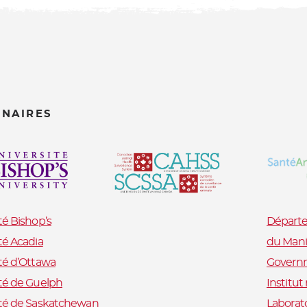
ENAIRES
té Bishop’s
Départe
té Acadia
du Mani
té d’Ottawa
Governm
té de Guelph
Institu
ité de Saskatchewan
Laborat