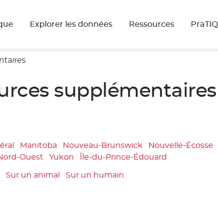
que
Explorer les données
Ressources
PraTI
ntaires
ources supplémentaires
éral
Manitoba
Nouveau-Brunswick
Nouvelle-Écosse
 Nord-Ouest
Yukon
Île-du-Prince-Édouard
t
Sur un animal
Sur un humain