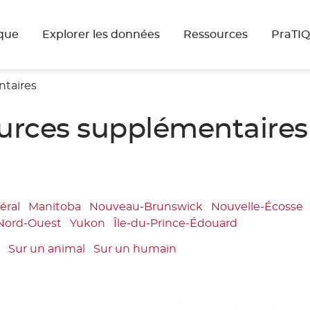
que
Explorer les données
Ressources
PraTI
ntaires
ources supplémentaires
éral
Manitoba
Nouveau-Brunswick
Nouvelle-Écosse
 Nord-Ouest
Yukon
Île-du-Prince-Édouard
t
Sur un animal
Sur un humain