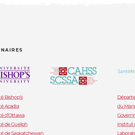
ENAIRES
té Bishop’s
Départe
té Acadia
du Mani
té d’Ottawa
Governm
té de Guelph
Institu
ité de Saskatchewan
Laborat