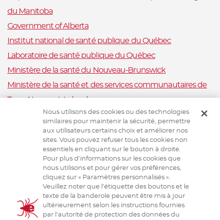
du Manitoba
Government of Alberta
Institut national de santé publique du Québec
Laboratoire de santé publique du Québec
Ministère de la santé du Nouveau-Brunswick
Ministère de la santé et des services communautaires de
Terre-Neuve-et-Labrador
Nous utilisons des cookies ou des technologies
Nova Scotia Department of Health and Wellness
similaires pour maintenir la sécurité, permettre
Ministère de la Santé et Mieux-être, Ile-du-Prince-Édouard
aux utilisateurs certains choix et améliorer nos
sites. Vous pouvez refuser tous les cookies non
Santé publique Ontario
essentiels en cliquant sur le bouton à droite.
Saskatchewan Ministry of Health
Pour plus d’informations sur les cookies que
nous utilisons et pour gérer vos préférences,
Système canadien de surveillance de la santé animale
cliquez sur « Paramètres personnalisés ».
Veuillez noter que l’étiquette des boutons et le
Santé animale Canada
texte de la banderole peuvent être mis à jour
ultérieurement selon les instructions fournies
par l’autorité de protection des données du