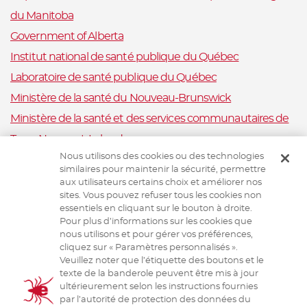
du Manitoba
Government of Alberta
Institut national de santé publique du Québec
Laboratoire de santé publique du Québec
Ministère de la santé du Nouveau-Brunswick
Ministère de la santé et des services communautaires de
Terre-Neuve-et-Labrador
Nous utilisons des cookies ou des technologies
Nova Scotia Department of Health and Wellness
similaires pour maintenir la sécurité, permettre
Ministère de la Santé et Mieux-être, Ile-du-Prince-Édouard
aux utilisateurs certains choix et améliorer nos
sites. Vous pouvez refuser tous les cookies non
Santé publique Ontario
essentiels en cliquant sur le bouton à droite.
Saskatchewan Ministry of Health
Pour plus d’informations sur les cookies que
nous utilisons et pour gérer vos préférences,
Système canadien de surveillance de la santé animale
cliquez sur « Paramètres personnalisés ».
Veuillez noter que l’étiquette des boutons et le
Santé animale Canada
texte de la banderole peuvent être mis à jour
ultérieurement selon les instructions fournies
par l’autorité de protection des données du