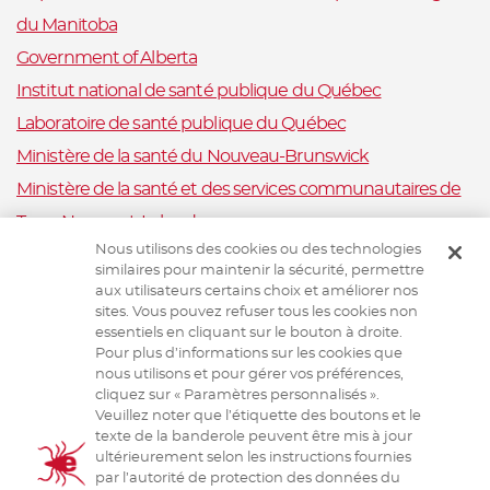
du Manitoba
Government of Alberta
Institut national de santé publique du Québec
Laboratoire de santé publique du Québec
Ministère de la santé du Nouveau-Brunswick
Ministère de la santé et des services communautaires de
Terre-Neuve-et-Labrador
Nous utilisons des cookies ou des technologies
Nova Scotia Department of Health and Wellness
similaires pour maintenir la sécurité, permettre
Ministère de la Santé et Mieux-être, Ile-du-Prince-Édouard
aux utilisateurs certains choix et améliorer nos
sites. Vous pouvez refuser tous les cookies non
Santé publique Ontario
essentiels en cliquant sur le bouton à droite.
Saskatchewan Ministry of Health
Pour plus d’informations sur les cookies que
nous utilisons et pour gérer vos préférences,
Système canadien de surveillance de la santé animale
cliquez sur « Paramètres personnalisés ».
Veuillez noter que l’étiquette des boutons et le
Santé animale Canada
texte de la banderole peuvent être mis à jour
ultérieurement selon les instructions fournies
par l’autorité de protection des données du