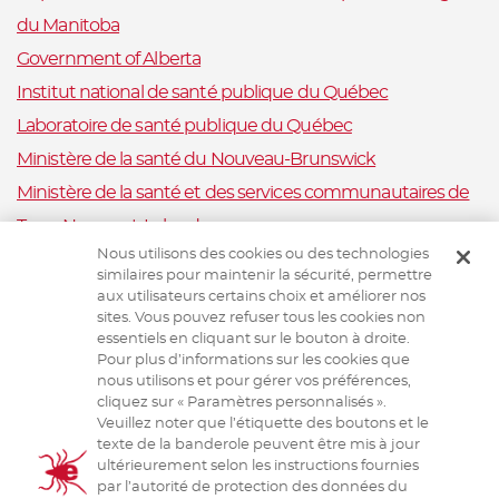
du Manitoba
Government of Alberta
Institut national de santé publique du Québec
Laboratoire de santé publique du Québec
Ministère de la santé du Nouveau-Brunswick
Ministère de la santé et des services communautaires de
Terre-Neuve-et-Labrador
Nous utilisons des cookies ou des technologies
Nova Scotia Department of Health and Wellness
similaires pour maintenir la sécurité, permettre
Ministère de la Santé et Mieux-être, Ile-du-Prince-Édouard
aux utilisateurs certains choix et améliorer nos
sites. Vous pouvez refuser tous les cookies non
Santé publique Ontario
essentiels en cliquant sur le bouton à droite.
Saskatchewan Ministry of Health
Pour plus d’informations sur les cookies que
nous utilisons et pour gérer vos préférences,
Système canadien de surveillance de la santé animale
cliquez sur « Paramètres personnalisés ».
Veuillez noter que l’étiquette des boutons et le
Santé animale Canada
texte de la banderole peuvent être mis à jour
ultérieurement selon les instructions fournies
par l’autorité de protection des données du