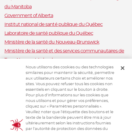
du Manitoba
Government of Alberta
Institut national de santé publique du Québec
Laboratoire de santé publique du Québec
Ministère de la santé du Nouveau-Brunswick
Ministère de la santé et des services communautaires de
Terre-Neuve-et-Labrador
Nous utilisons des cookies ou des technologies
Nova Scotia Department of Health and Wellness
similaires pour maintenir la sécurité, permettre
Ministère de la Santé et Mieux-être, Ile-du-Prince-Édouard
aux utilisateurs certains choix et améliorer nos
sites. Vous pouvez refuser tous les cookies non
Santé publique Ontario
essentiels en cliquant sur le bouton à droite.
Saskatchewan Ministry of Health
Pour plus d’informations sur les cookies que
nous utilisons et pour gérer vos préférences,
Système canadien de surveillance de la santé animale
cliquez sur « Paramètres personnalisés ».
Veuillez noter que l’étiquette des boutons et le
Santé animale Canada
texte de la banderole peuvent être mis à jour
ultérieurement selon les instructions fournies
par l’autorité de protection des données du