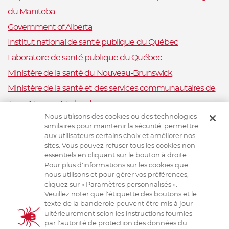
du Manitoba
Government of Alberta
Institut national de santé publique du Québec
Laboratoire de santé publique du Québec
Ministère de la santé du Nouveau-Brunswick
Ministère de la santé et des services communautaires de
Terre-Neuve-et-Labrador
Nous utilisons des cookies ou des technologies
Nova Scotia Department of Health and Wellness
similaires pour maintenir la sécurité, permettre
Ministère de la Santé et Mieux-être, Ile-du-Prince-Édouard
aux utilisateurs certains choix et améliorer nos
sites. Vous pouvez refuser tous les cookies non
Santé publique Ontario
essentiels en cliquant sur le bouton à droite.
Saskatchewan Ministry of Health
Pour plus d’informations sur les cookies que
nous utilisons et pour gérer vos préférences,
Système canadien de surveillance de la santé animale
cliquez sur « Paramètres personnalisés ».
Veuillez noter que l’étiquette des boutons et le
Santé animale Canada
texte de la banderole peuvent être mis à jour
ultérieurement selon les instructions fournies
par l’autorité de protection des données du